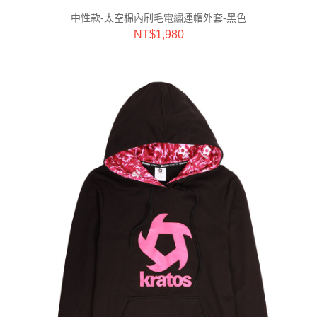
中性款-太空棉內刷毛電繡連帽外套-黑色
NT$
1,980