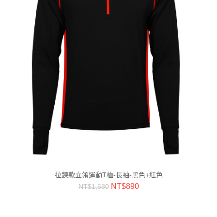
拉鍊款立領運動T桖-長袖-黑色+紅色
NT$
890
NT$
1,680