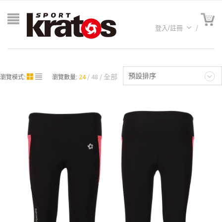
登入/註冊
預設排序
24
48
全部
瀏覽模式:
瀏覽數量:
A聯名