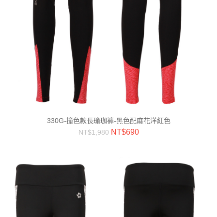
330G-撞色款長瑜珈褲-黑色配麻花洋紅色
NT$
690
NT$
1,980