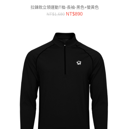
拉鍊款立領運動T桖-長袖-黑色+螢黃色
NT$
890
NT$
1,680