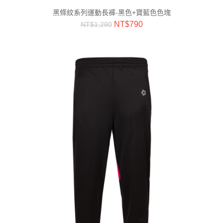
黑條紋系列運動長褲-黑色+寶藍色色塊
NT$
790
NT$
1,280