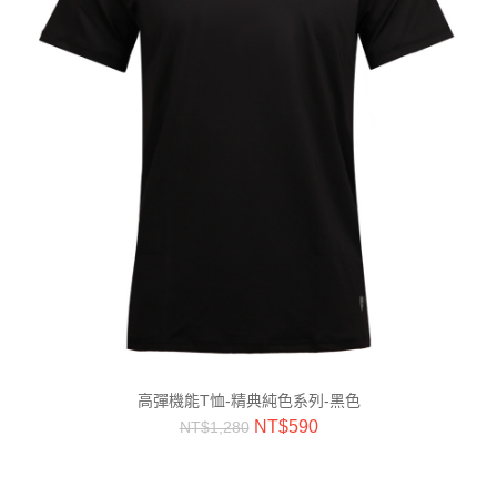
高彈機能T恤-精典純色系列-黑色
NT$
590
NT$
1,280