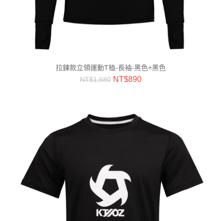
拉鍊款立領運動T桖-長袖-黑色+黑色
NT$
890
NT$
1,680