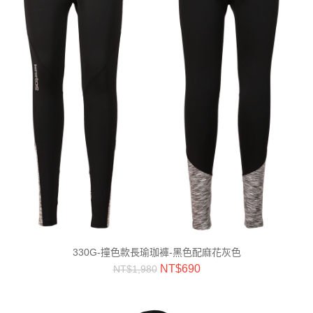
330G-撞色款長瑜珈褲-黑色配麻花灰色
NT$
690
NT$
1,980