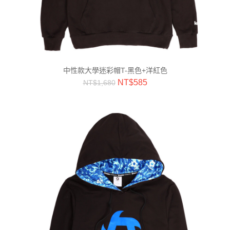
中性款大學迷彩帽T-黑色+洋紅色
NT$
585
NT$
1,680