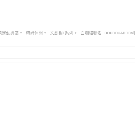
能運動男裝
時尚休閒
文創棉T系列
白爛貓聯名
BOUBOU&BOB