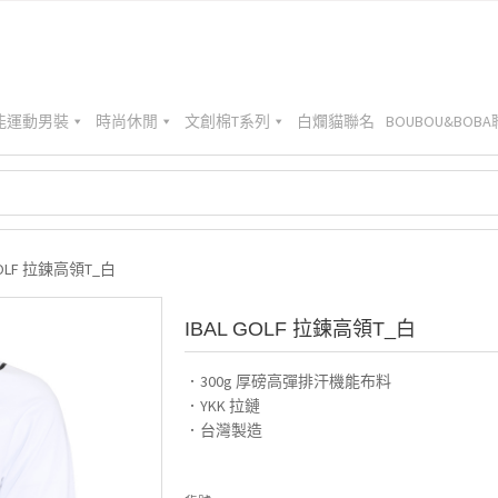
能運動男裝
時尚休閒
文創棉T系列
白爛貓聯名
BOUBOU&BOB
 GOLF 拉鍊高領T_白
IBAL GOLF 拉鍊高領T_白
．300g 厚磅高彈排汗機能布料
．YKK 拉鏈
．台灣製造