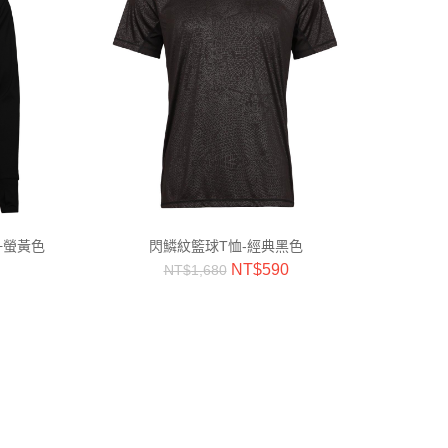
+螢黃色
閃鱗紋籃球T恤-經典黑色
NT$
590
NT$
1,680