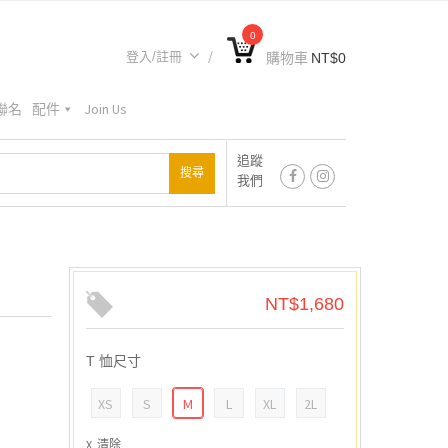
0
登入/註冊
購物車
NT$
0
A聯名
配件
Join Us
追蹤
我們
NT$
1,680
T 恤尺寸
XS
S
M
L
XL
2L
清除