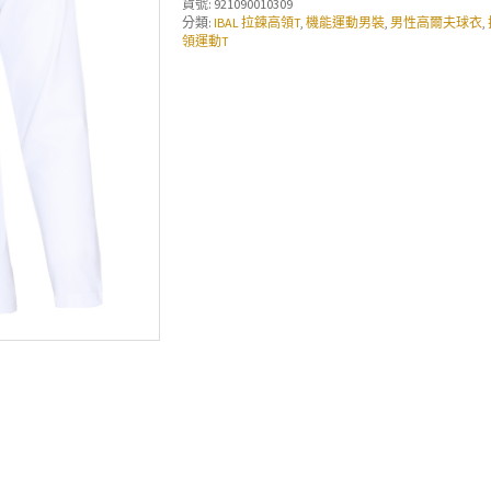
貨號:
921090010309
分類:
IBAL 拉鍊高領T
,
機能運動男裝
,
男性高爾夫球衣
,
領運動T