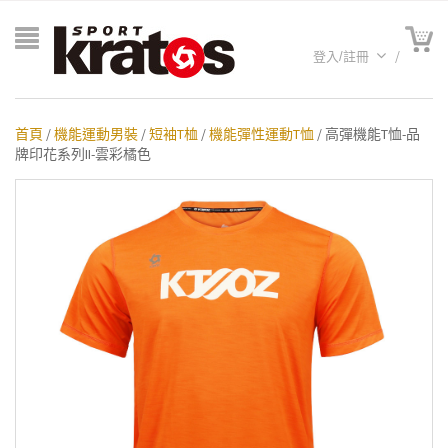
登入/註冊
首頁
/
機能運動男裝
/
短袖T桖
/
機能彈性運動T恤
/ 高彈機能T恤-品
牌印花系列II-雲彩橘色
A聯名