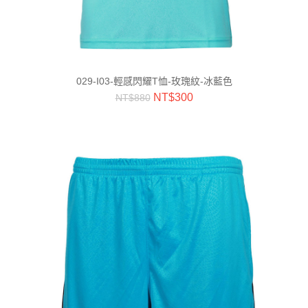
029-I03-輕感閃耀T恤-玫瑰紋-冰藍色
NT$
300
NT$
880