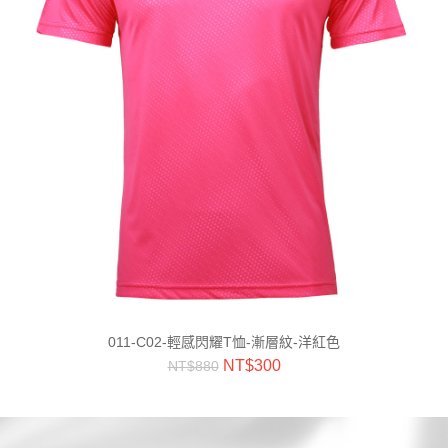
011-C02-輕感閃耀T恤-漸層紋-洋紅色
NT$
300
NT$
880