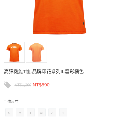
高彈機能T恤-品牌印花系列II-雲彩橘色
NT$
590
NT$
1,280
T 恤尺寸
S
M
L
XL
2L
3L