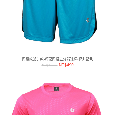
閃鱗紋設計款-輕感閃耀五分籃球褲-經典藍色
NT$
490
NT$
1,280