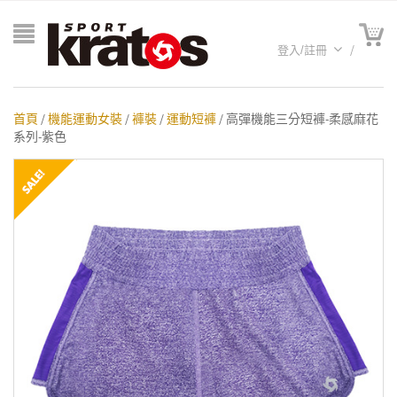
登入/註冊
首頁
/
機能運動女裝
/
褲裝
/
運動短褲
/ 高彈機能三分短褲-柔感麻花
系列-紫色
A聯名