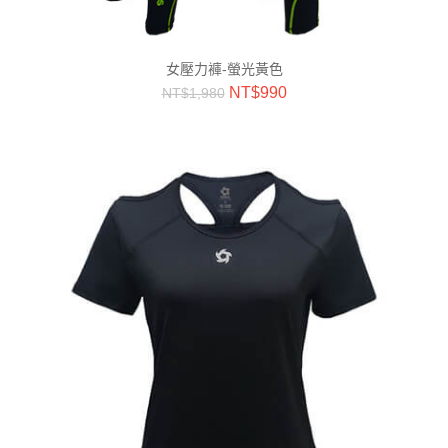
女壓力褲-螢光黃色
NT$
990
NT$
1,980