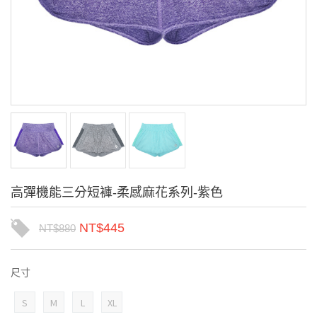
高彈機能三分短褲-柔感麻花系列-紫色
NT$
445
NT$
880
尺寸
S
M
L
XL