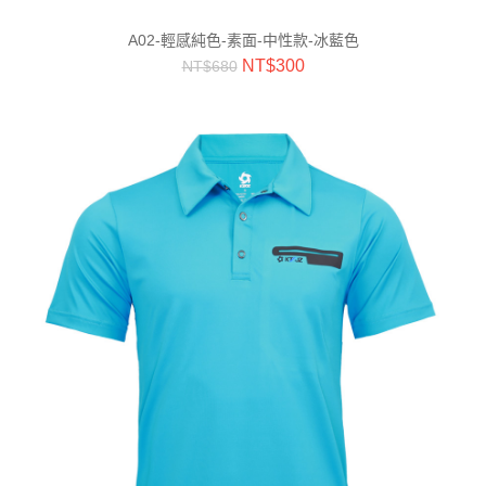
A02-輕感純色-素面-中性款-冰藍色
NT$
300
NT$
680