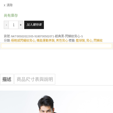
清除
尚有庫存
加入購物車
貨號:
NKT00S02022305-9180700502071-經典黑-閃鱗紋背心-S
分類:
極輕感閃耀紋背心
,
機能運動男裝
,
男性背心
標籤:
籃球裝
,
背心
,
閃鱗紋
描述
商品尺寸表與說明