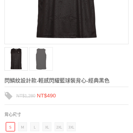
閃鱗紋設計款-輕感閃耀籃球裝背心-經典黑色
NT$
490
NT$
1,280
背心尺寸
S
M
L
XL
2XL
3XL