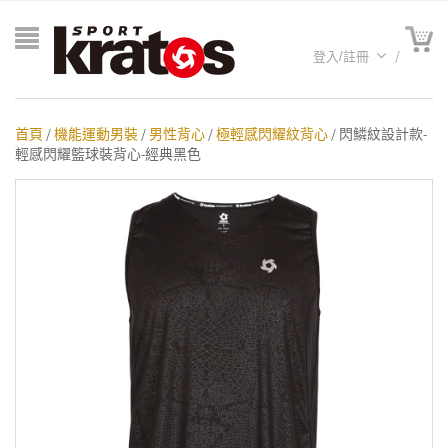
登入/註冊
首頁
/
機能運動男裝
/
男性背心
/
極輕感閃耀紋背心
/ 閃鱗紋設計款-
輕感閃耀籃球裝背心-經典黑色
A聯名