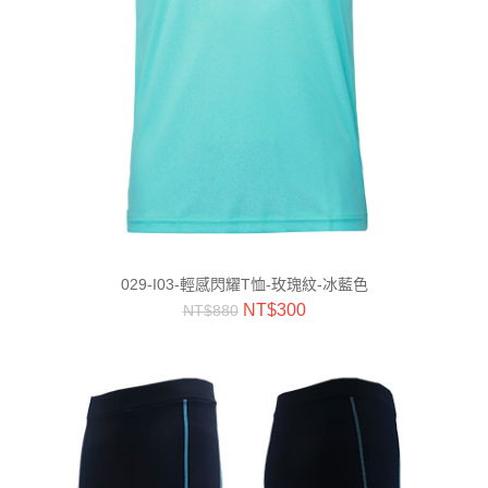
029-I03-輕感閃耀T恤-玫瑰紋-冰藍色
NT$
300
NT$
880