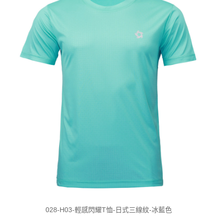
028-H03-輕感閃耀T恤-日式三線紋-冰藍色