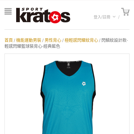
登入/註冊
首頁
/
機能運動男裝
/
男性背心
/
極輕感閃耀紋背心
/ 閃鱗紋設計款-
輕感閃耀籃球裝背心-經典藍色
A聯名