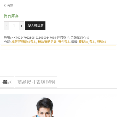
清除
尚有庫存
加入購物車
貨號:
NKT00S47022306-9180700647079-經典藍色-閃鱗紋背心-S
分類:
極輕感閃耀紋背心
,
機能運動男裝
,
男性背心
標籤:
籃球裝
,
背心
,
閃鱗紋
描述
商品尺寸表與說明