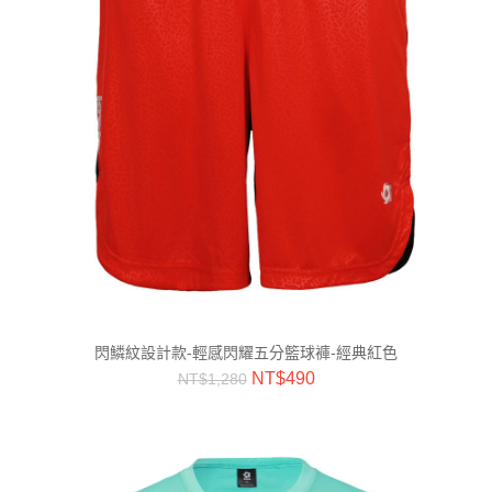
閃鱗紋設計款-輕感閃耀五分籃球褲-經典紅色
NT$
490
NT$
1,280