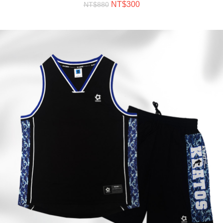
NT$
300
NT$
880