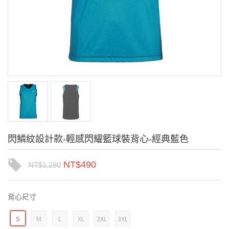
閃鱗紋設計款-輕感閃耀籃球裝背心-經典藍色
NT$
490
NT$
1,280
背心尺寸
S
M
L
XL
2XL
3XL