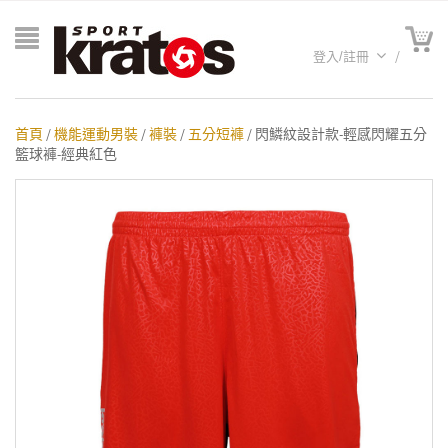
登入/註冊
首頁
/
機能運動男裝
/
褲裝
/
五分短褲
/ 閃鱗紋設計款-輕感閃耀五分
籃球褲-經典紅色
A聯名