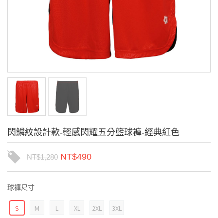
閃鱗紋設計款-輕感閃耀五分籃球褲-經典紅色
NT$
490
NT$
1,280
球褲尺寸
S
M
L
XL
2XL
3XL