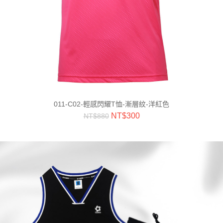
011-C02-輕感閃耀T恤-漸層紋-洋紅色
NT$
300
NT$
880