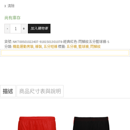
清除
尚有庫存
加入購物車
貨號:
NKT00S01022407-9181501301078-經典紅色-閃鱗紋五分籃球褲-S
分類:
機能運動男裝
,
褲裝
,
五分短褲
標籤:
五分褲
,
籃球褲
,
閃鱗紋
描述
商品尺寸表與說明