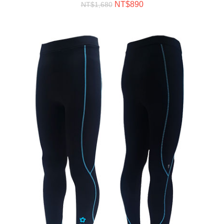
NT$
890
NT$
1,680