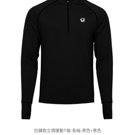
拉鍊款立領運動T桖-長袖-黑色+黑色