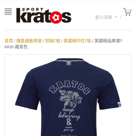
登入/註冊
首頁
/
機能運動男裝
/
短袖T桖
/
美國棉印花T恤
/ 美國棉品牌潮T-
KR05-藏青色
A聯名