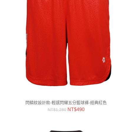
閃鱗紋設計款-輕感閃耀五分籃球褲-經典紅色
NT$
490
NT$
1,280