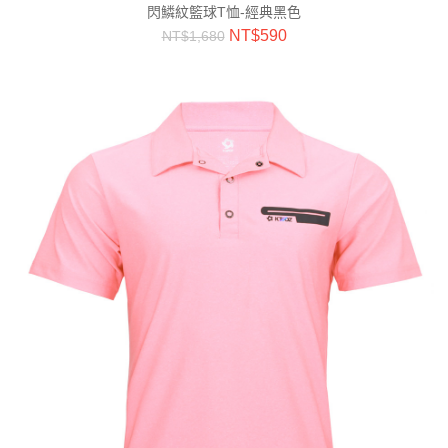
閃鱗紋籃球T恤-經典黑色
NT$
590
NT$
1,680