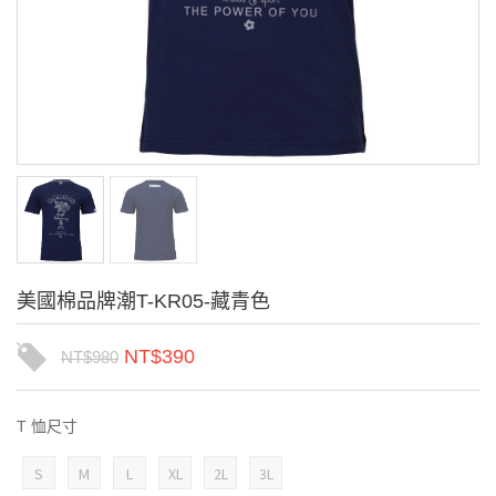
美國棉品牌潮T-KR05-藏青色
NT$
390
NT$
980
T 恤尺寸
S
M
L
XL
2L
3L