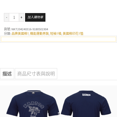
加入購物車
貨號:
NKT204240316-9180501904
分類:
品牌美國棉T
,
機能運動男裝
,
短袖T桖
,
美國棉印花T恤
描述
商品尺寸表與說明