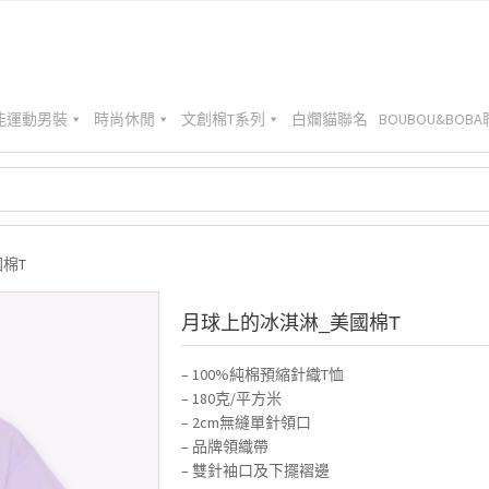
能運動男裝
時尚休閒
文創棉T系列
白爛貓聯名
BOUBOU&BOB
國棉T
月球上的冰淇淋_美國棉T
– 100%純棉預縮針織T恤
– 180克/平方米
– 2cm無縫單針領口
– 品牌領織帶
– 雙針袖口及下擺褶邊