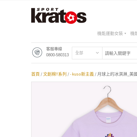
機能運動女裝
機
客服專線
全部
0800-580313
首頁
/
文創棉T系列
/
- kuso新主義
/ 月球上的冰淇淋_美