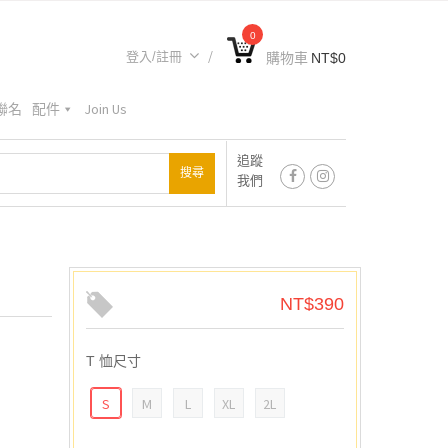
0
登入/註冊
購物車
NT$
0
A聯名
配件
Join Us
追蹤
我們
NT$
390
T 恤尺寸
S
M
L
XL
2L