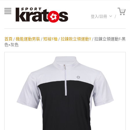
登入/註冊
首頁
/
機能運動男裝
/
短袖T桖
/
拉鍊款立領運動T
/ 拉鍊立領運動T-黑
色+灰色
A聯名