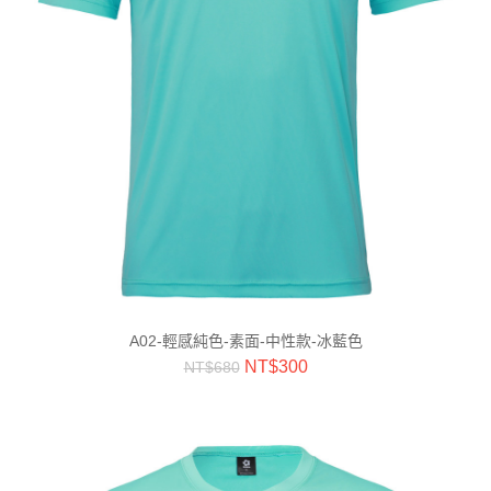
A02-輕感純色-素面-中性款-冰藍色
NT$
300
NT$
680