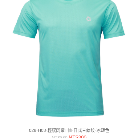
028-H03-輕感閃耀T恤-日式三線紋-冰藍色
NT$
300
NT$
880