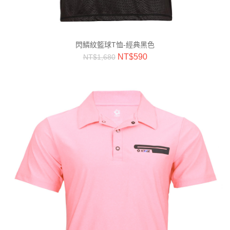
閃鱗紋籃球T恤-經典黑色
NT$
590
NT$
1,680