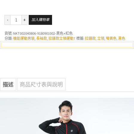
加入購物車
貨號:
NKT002040806-9180901002-黑色+紅色
分類:
機能運動男裝
,
長袖款
,
拉鍊款立領運動T
標籤:
拉鍊款
,
立領
,
螢黃色
,
黑色
描述
商品尺寸表與說明