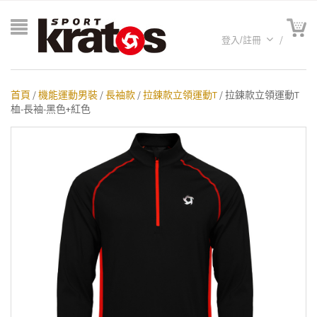
登入/註冊
首頁
/
機能運動男裝
/
長袖款
/
拉鍊款立領運動T
/ 拉鍊款立領運動T
桖-長袖-黑色+紅色
A聯名