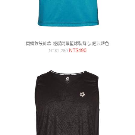
閃鱗紋設計款-輕感閃耀籃球裝背心-經典藍色
NT$
490
NT$
1,280