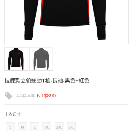
拉鍊款立領運動T桖-長袖-黑色+紅色
NT$
890
NT$
1,680
上衣尺寸
S
M
L
XL
2XL
3XL