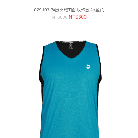
029-I03-輕感閃耀T恤-玫瑰紋-冰藍色
NT$
300
NT$
880