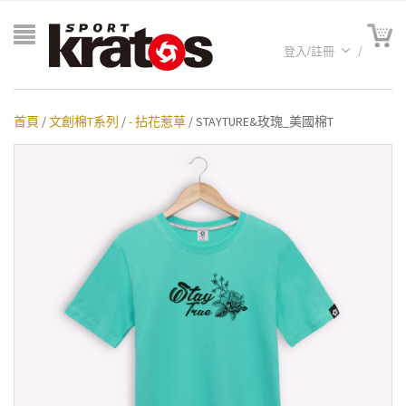
登入/註冊
首頁
/
文創棉T系列
/
- 拈花惹草
/ STAYTURE&玫瑰_美國棉T
A聯名