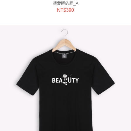
很愛睏的貓_A
NT$
390