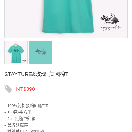
STAYTURE&玫瑰_美國棉T
NT$
390
– 100%純棉預縮針織T恤
– 180克/平方米
– 2cm無縫單針領口
– 品牌領織帶
– 雙針袖口及下擺褶邊