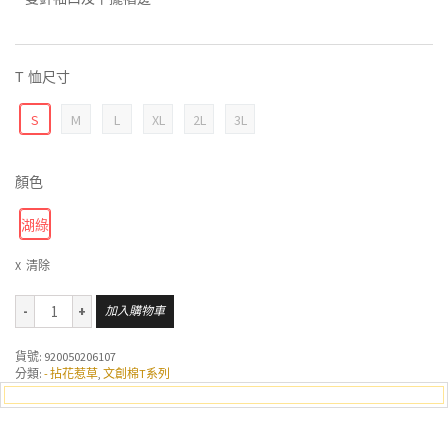
T 恤尺寸
S
M
L
XL
2L
3L
顏色
湖綠
清除
加入購物車
貨號:
920050206107
分類:
- 拈花惹草
,
文創棉T系列