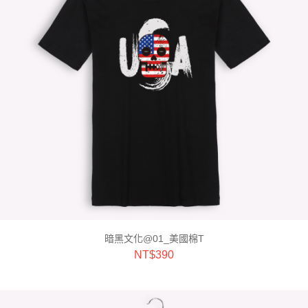
暗黑文化@01_美國棉T
NT$
390