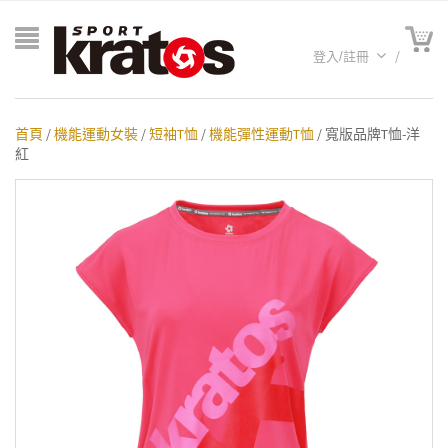
登入/註冊
首頁
/
機能運動女裝
/
短袖T恤
/
機能彈性運動T恤
/ 寬版品牌T恤-洋
紅
A聯名