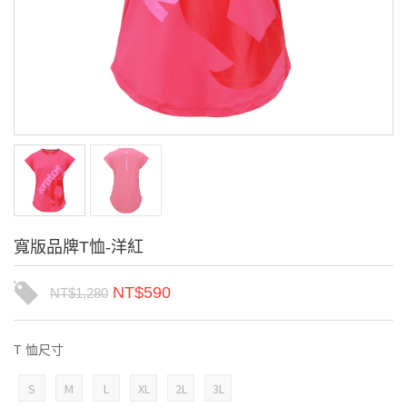
寬版品牌T恤-洋紅
NT$
590
NT$
1,280
T 恤尺寸
S
M
L
XL
2L
3L