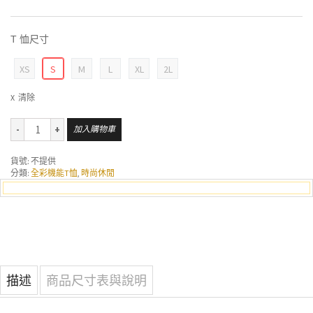
T 恤尺寸
XS
S
M
L
XL
2L
清除
加入購物車
貨號:
不提供
分類:
全彩機能T恤
,
時尚休閒
描述
商品尺寸表與說明