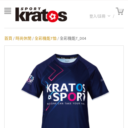
登入/註冊
首頁
/
時尚休閒
/
全彩機能T恤
/ 全彩機能T_D04
A聯名