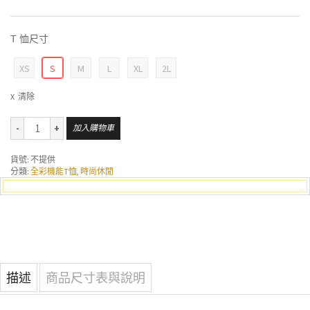
T 恤尺寸
XS
S
M
L
XL
2L
清除
加入購物車
貨號:
不提供
分類:
全彩機能T恤
,
時尚休閒
描述
商品尺寸表與說明