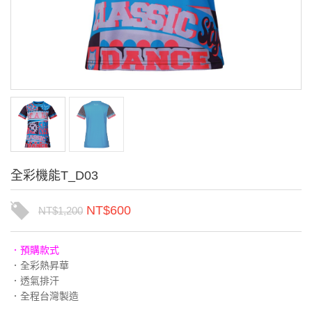
全彩機能T_D03
NT$
600
NT$
1,200
．預購款式
．全彩熱昇華
．透氣排汗
．全程台灣製造