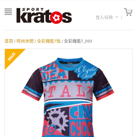
登入/註冊
首頁
/
時尚休閒
/
全彩機能T恤
/ 全彩機能T_D03
A聯名