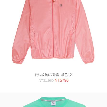
髮絲紋抗UV外套–橘色-女
NT$
790
NT$
1,980