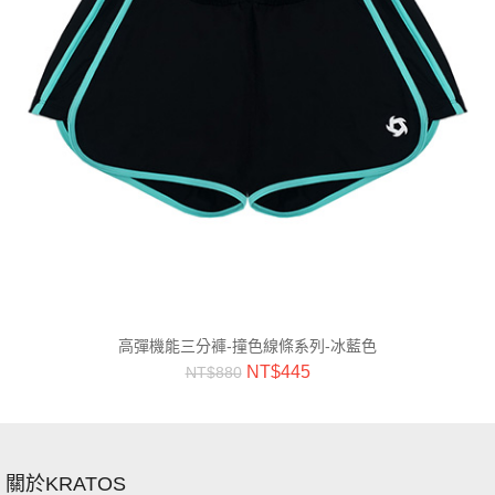
高彈機能三分褲-撞色線條系列-冰藍色
NT$
445
NT$
880
關於KRATOS