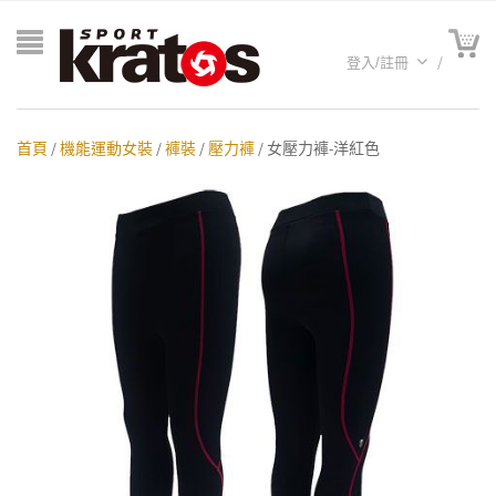
登入/註冊
首頁
/
機能運動女裝
/
褲裝
/
壓力褲
/ 女壓力褲-洋紅色
A聯名