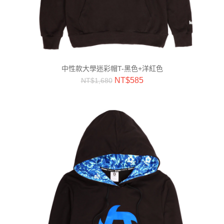
中性款大學迷彩帽T-黑色+洋紅色
NT$
585
NT$
1,680