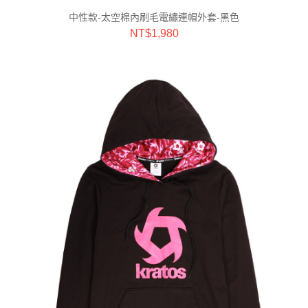
中性款-太空棉內刷毛電繡連帽外套-黑色
NT$
1,980