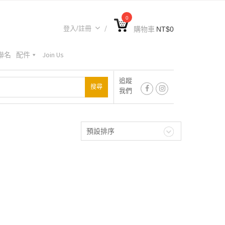
0
登入/註冊
購物車
NT$
0
A聯名
配件
Join Us
追蹤
我們
預設排序