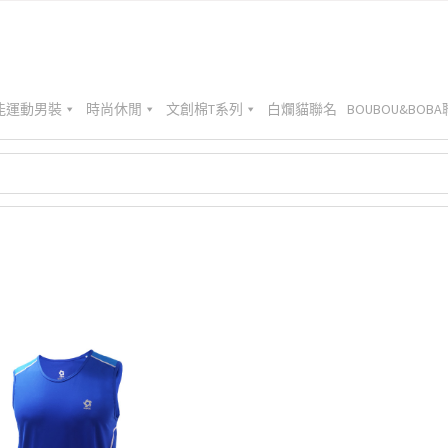
能運動男裝
時尚休閒
文創棉T系列
白爛貓聯名
BOUBOU&BOB