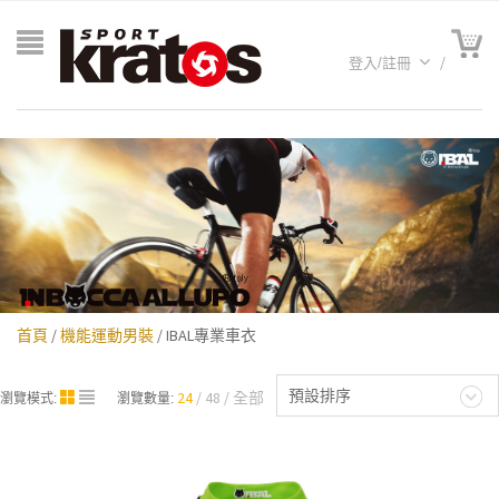
登入/註冊
首頁
/
機能運動男裝
/ IBAL專業車衣
A聯名
預設排序
24
48
全部
瀏覽模式:
瀏覽數量: