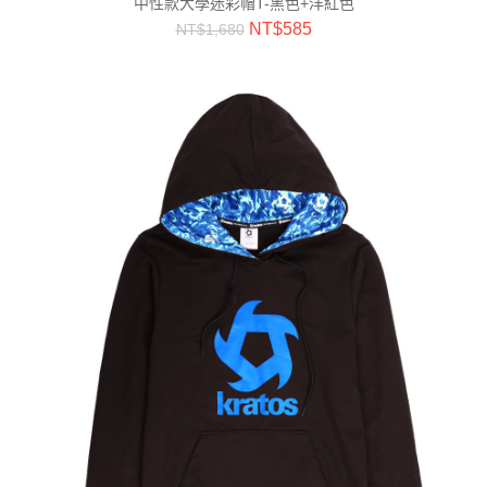
中性款大學迷彩帽T-黑色+洋紅色
NT$
585
NT$
1,680