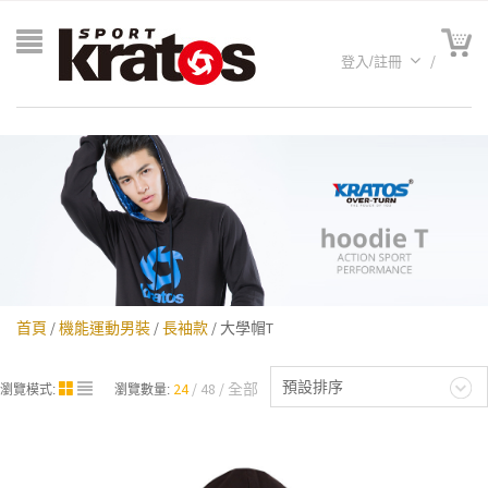
登入/註冊
首頁
/
機能運動男裝
/
長袖款
/ 大學帽T
A聯名
預設排序
24
48
全部
瀏覽模式:
瀏覽數量: