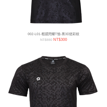
002-L01-輕感閃耀T恤-黑3D迷彩紋
NT$
300
NT$
880