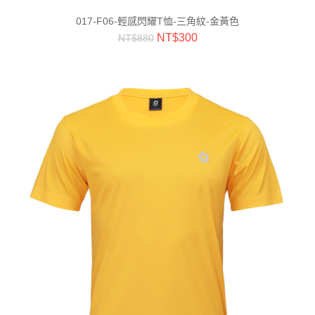
017-F06-輕感閃耀T恤-三角紋-金黃色
NT$
300
NT$
880