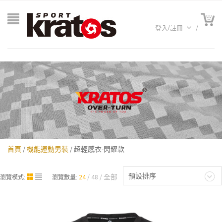
登入/註冊
首頁
/
機能運動男裝
/ 超輕感衣-閃耀款
A聯名
預設排序
24
48
全部
瀏覽模式:
瀏覽數量: