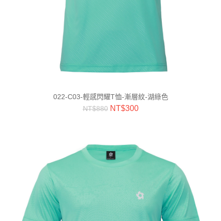
022-C03-輕感閃耀T恤-漸層紋-湖綠色
NT$
300
NT$
880