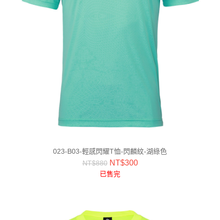
023-B03-輕感閃耀T恤-閃麟紋-湖綠色
NT$
300
NT$
880
已售完