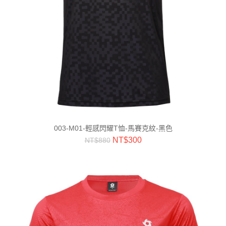
003-M01-輕感閃耀T恤-馬賽克紋-黑色
NT$
300
NT$
880