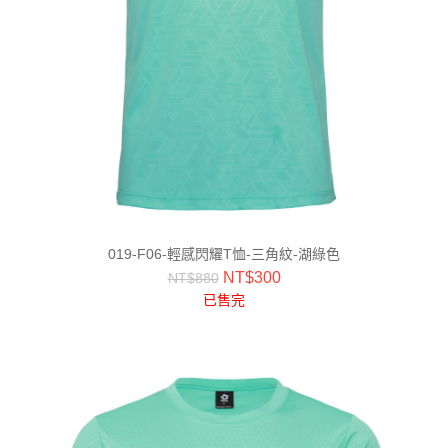
019-F06-輕感閃耀T恤-三角紋-湖綠色
NT$
300
NT$
880
已售完