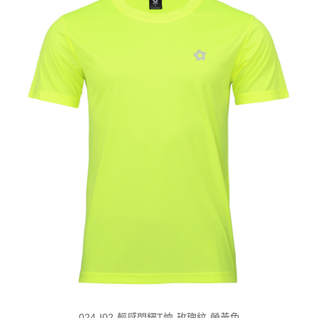
024-I02-輕感閃耀T恤-玫瑰紋-螢黃色