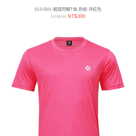
013-G01-輕感閃耀T恤-豹紋-洋紅色
NT$
300
NT$
880