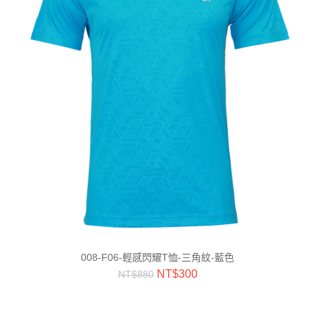
008-F06-輕感閃耀T恤-三角紋-藍色
NT$
300
NT$
880