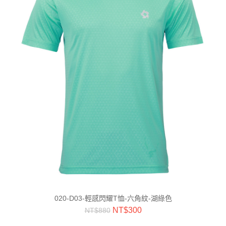
020-D03-輕感閃耀T恤-六角紋-湖綠色
NT$
300
NT$
880