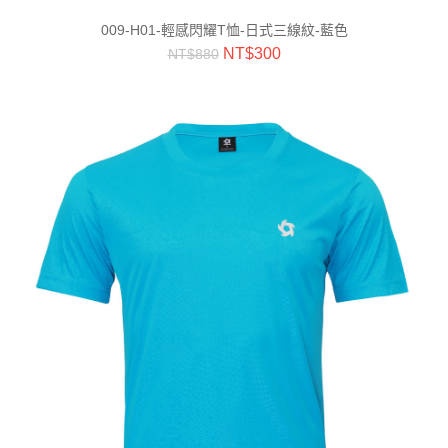
009-H01-輕感閃耀T恤-日式三線紋-藍色
NT$
300
NT$
880