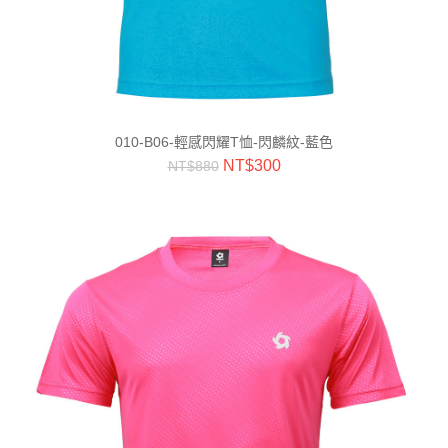
010-B06-輕感閃耀T恤-閃麟紋-藍色
NT$
300
NT$
880