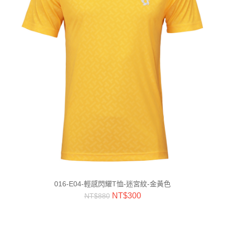
016-E04-輕感閃耀T恤-迷宮紋-金黃色
NT$
300
NT$
880