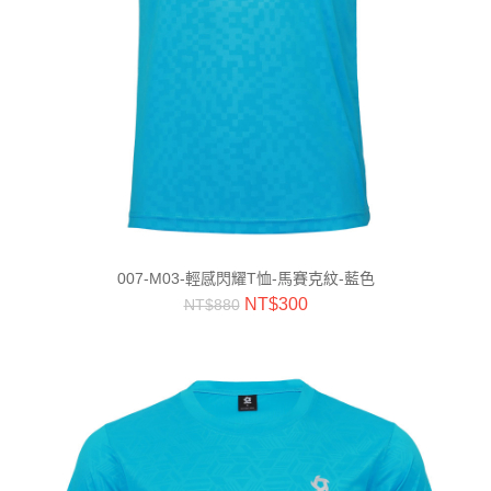
007-M03-輕感閃耀T恤-馬賽克紋-藍色
NT$
300
NT$
880