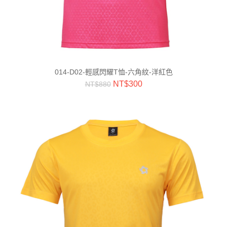
014-D02-輕感閃耀T恤-六角紋-洋紅色
NT$
300
NT$
880