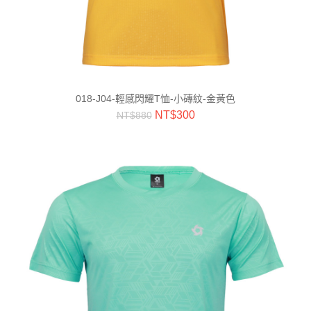
018-J04-輕感閃耀T恤-小磚紋-金黃色
NT$
300
NT$
880