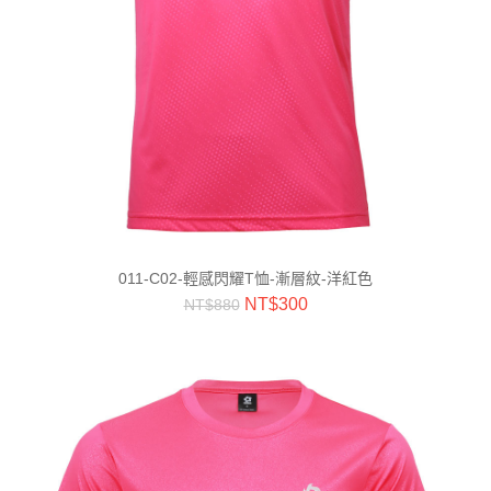
011-C02-輕感閃耀T恤-漸層紋-洋紅色
NT$
300
NT$
880