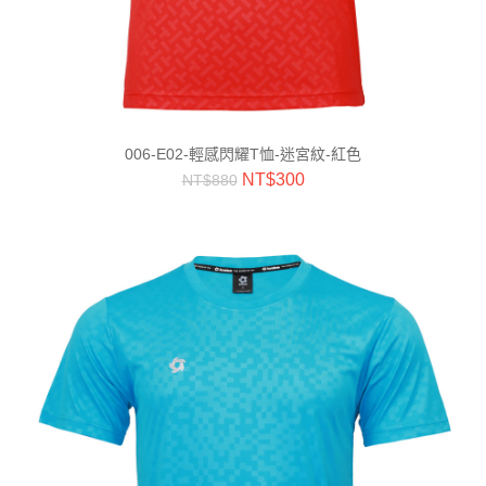
006-E02-輕感閃耀T恤-迷宮紋-紅色
NT$
300
NT$
880