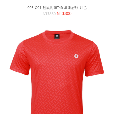
005-C01-輕感閃耀T恤-紅漸層紋-紅色
NT$
300
NT$
880