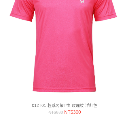
012-I01-輕感閃耀T恤-玫瑰紋-洋紅色
NT$
300
NT$
880