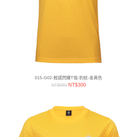
015-G02-輕感閃耀T恤-豹紋-金黃色
NT$
300
NT$
880