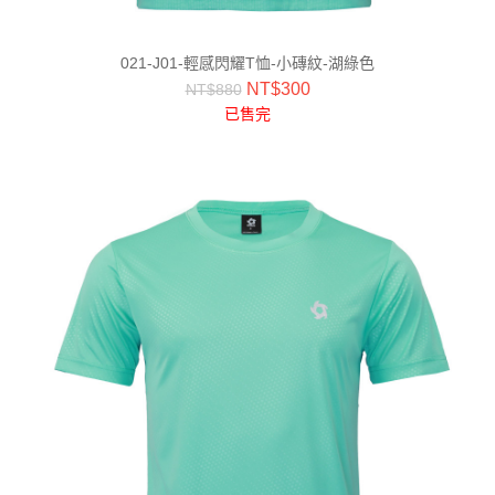
021-J01-輕感閃耀T恤-小磚紋-湖綠色
NT$
300
NT$
880
已售完