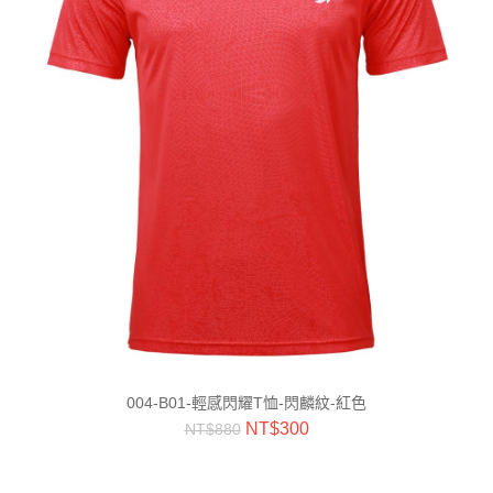
004-B01-輕感閃耀T恤-閃麟紋-紅色
NT$
300
NT$
880