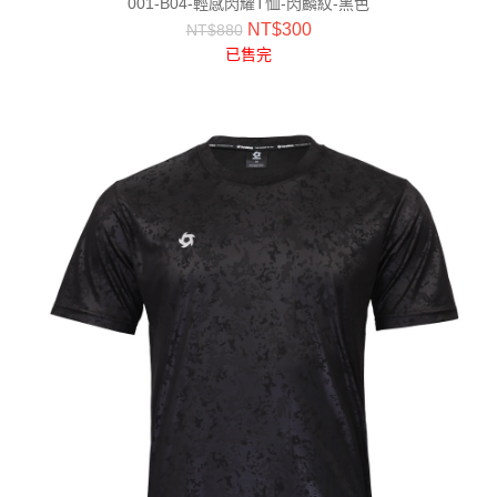
001-B04-輕感閃耀T恤-閃麟紋-黑色
NT$
300
NT$
880
已售完