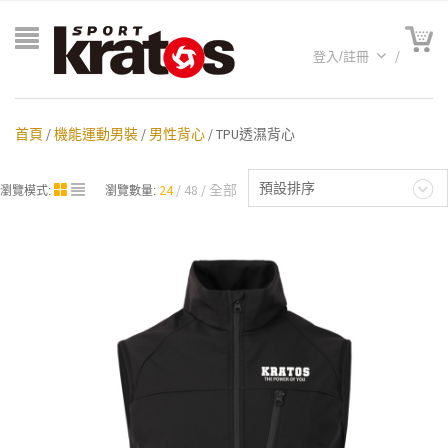
登入/註冊
首頁
/
機能運動男裝
/
男性背心
/ TPU透濕背心
預設排序
24
48
全部
瀏覽模式:
瀏覽數量:
A聯名