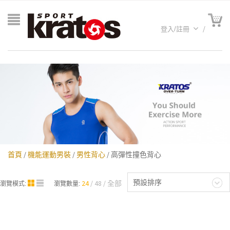
登入/註冊
首頁
/
機能運動男裝
/
男性背心
/ 高彈性撞色背心
A聯名
預設排序
24
48
全部
瀏覽模式:
瀏覽數量: