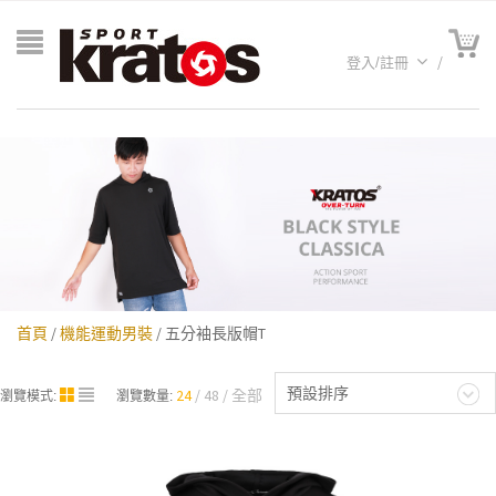
登入/註冊
首頁
/
機能運動男裝
/ 五分袖長版帽T
A聯名
預設排序
24
48
全部
瀏覽模式:
瀏覽數量: