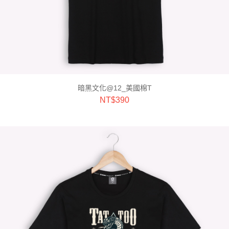
暗黑文化@12_美國棉T
NT$
390