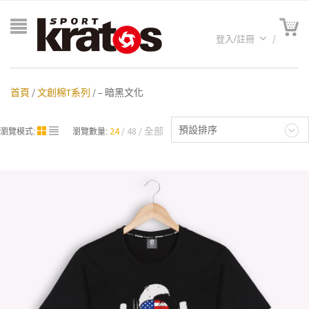
登入/註冊
首頁
/
文創棉T系列
/ – 暗黑文化
預設排序
24
48
全部
瀏覽模式:
瀏覽數量:
A聯名