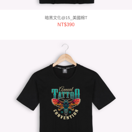
暗黑文化@15_美國棉T
NT$
390