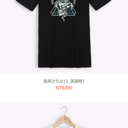
暗黑文化@13_美國棉T
NT$
390