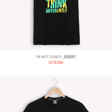
I’M NOT CRAZY_美國棉T
NT$
390