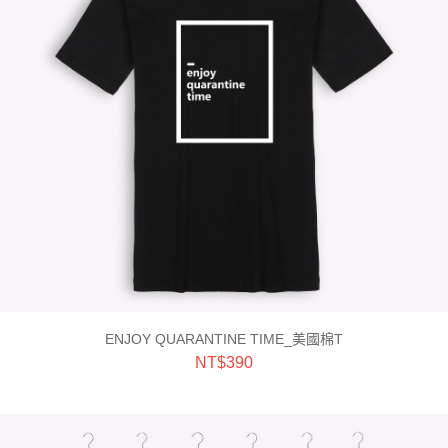
ENJOY QUARANTINE TIME_美國棉T
NT$
390