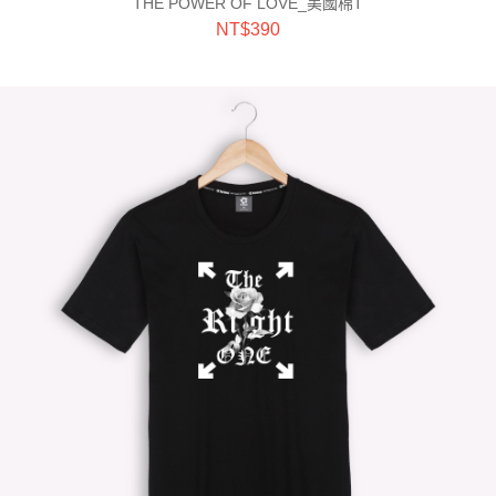
THE POWER OF LOVE_美國棉T
NT$
390