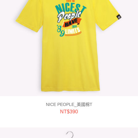
NICE PEOPLE_美國棉T
NT$
390