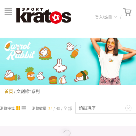
登入/註冊
首頁
/ 文創棉T系列
A聯名
預設排序
24
48
全部
瀏覽模式:
瀏覽數量: