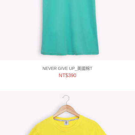
NEVER GIVE UP_美國棉T
NT$
390