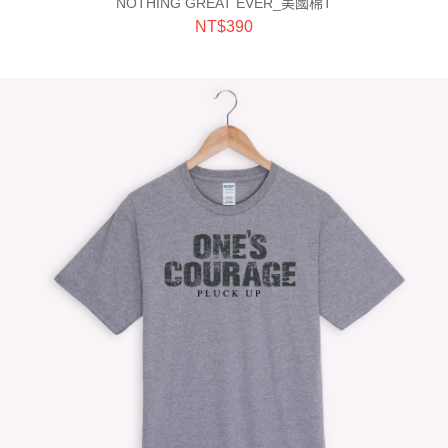
NOTHING GREAT EVER_美國棉T
NT$
390