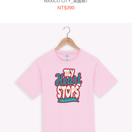
MAXICO CITY_美國棉T
NT$
390