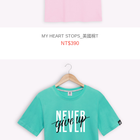
MY HEART STOPS_美國棉T
NT$
390