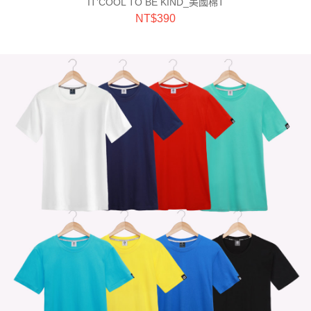
IT’COOL TO BE KIND_美國棉T
NT$
390