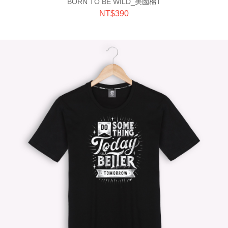
BORN TO BE WILD_美國棉T
NT$
390