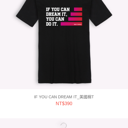
IF YOU CAN DREAM IT_美國棉T
NT$
390