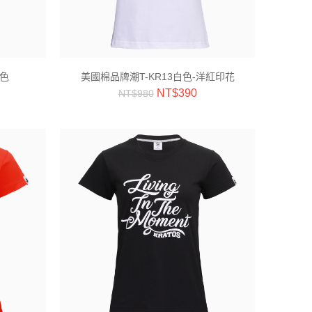
綠色
美國棉品牌潮T-KR13白色-洋紅印花
NT$
390
NT$
980