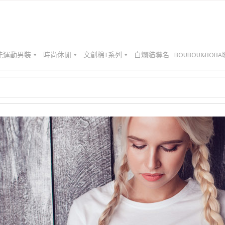
能運動男裝
時尚休閒
文創棉T系列
白爛貓聯名
BOUBOU&BOB