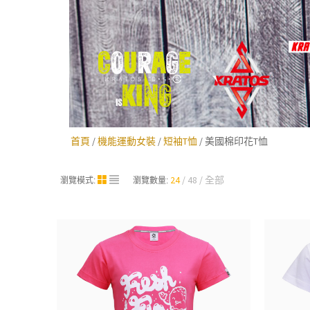
首頁
/
機能運動女裝
/
短袖T恤
/ 美國棉印花T恤
24
48
全部
瀏覽模式:
瀏覽數量: