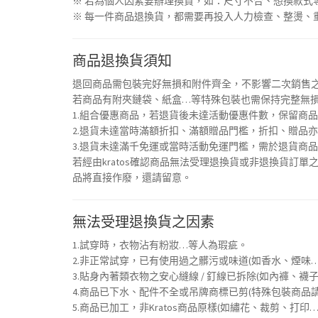
※ 若為個人因素要辦理換貨，如：尺寸不合、想換款式
※ 每一件商品退換貨，都需要再投入人力檢查、整燙、
商品退換貨須知
退回商品需包裝完好無損和附件齊全，不影響二次銷售之
若商品有附夾鏈袋、紙盒…等特殊包裝也需保持完整無
1.組合優惠商品，若退貨後未達活動優惠件數，保留商
2.退貨未達當時滿額折扣、滿額贈品門檻，折扣、贈品
3.退貨未達滿千免運或當時活動免運門檻，需於退貨商
若經由kratos確認商品無法受理退換貨或非退換貨訂單
品將直接作廢，還請留意。
無法受理退換貨之因素
1.試穿時，衣物沾有粉妝…等人為瑕疵。
2.非正常試穿，已有使用過之髒污或味道(如香水、煙味…
3.貼身內著類衣物之安心縫線 / 釘線已拆除(如內褲、襪子
4.商品已下水、配件不全或吊牌商標已剪(特殊包裝商品
5.商品已加工，非Kratos商品原樣(如繡花、裁剪、打印…