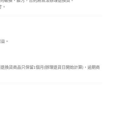
任何破損、髒污，否則將無法辦理退換貨。
寸。
權益。
消退換貨商品只保留1個月(辦理退貨日開始計算)，逾期商