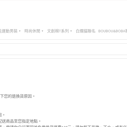
能運動男裝
時尚休閒
文創棉T系列
白爛貓聯名
BOUBOU&BOB
寫下您的退換貨原因。
回。
配送商品至您指定地點。