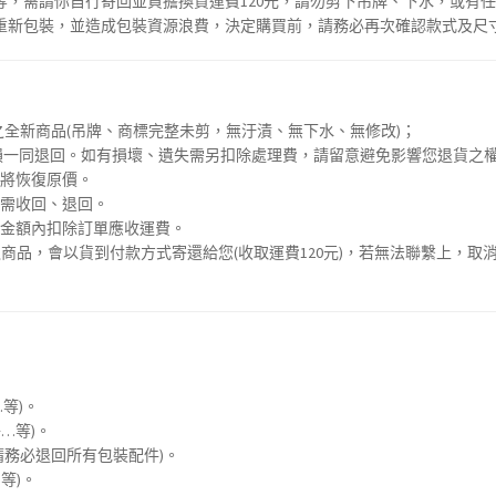
等，需請你自行寄回並負擔換貨運費120元，請勿剪下吊牌、下水，或有
重新包裝，並造成包裝資源浪費，決定購買前，請務必再次確認款式及尺
全新商品(吊牌、商標完整未剪，無汙漬、無下水、無修改)；
損一同退回。如有損壞、遺失需另扣除處理費，請留意避免影響您退貨之
品將恢復原價。
亦需收回、退回。
品金額內扣除訂單應收運費。
之商品，會以貨到付款方式寄還給您(收取運費120元)，若無法聯繫上，取
等)。
…等)。
請務必退回所有包裝配件)。
等)。