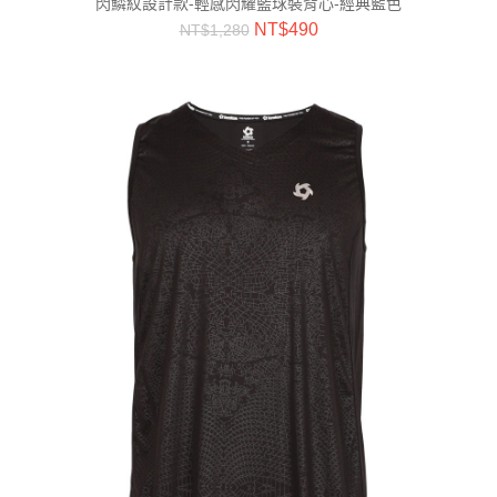
閃鱗紋設計款-輕感閃耀籃球裝背心-經典藍色
NT$
490
NT$
1,280