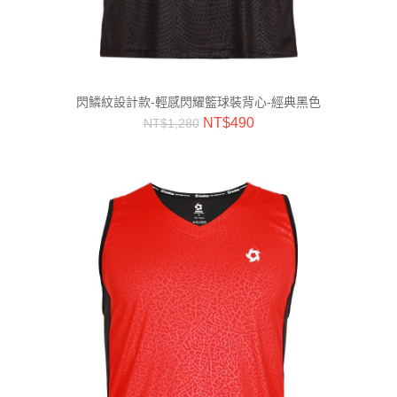
閃鱗紋設計款-輕感閃耀籃球裝背心-經典黑色
NT$
490
NT$
1,280