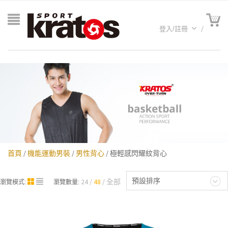
登入/註冊
首頁
/
機能運動男裝
/
男性背心
/ 極輕感閃耀紋背心
A聯名
預設排序
24
48
全部
瀏覽模式:
瀏覽數量: