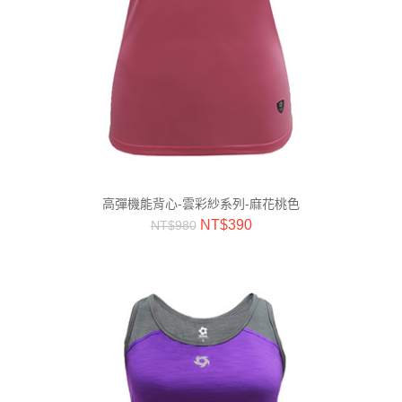
高彈機能背心-雲彩紗系列-麻花桃色
NT$
390
NT$
980