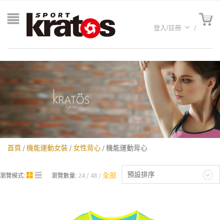
登入/註冊
首頁
/
機能運動女裝
/
女性背心
/ 機能運動背心
A聯名
預設排序
24
48
全部
瀏覽模式:
瀏覽數量: