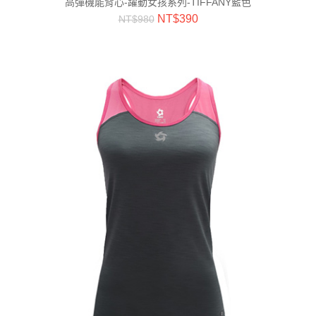
高彈機能背心-躍動女孩系列-TIFFANY藍色
NT$
390
NT$
980