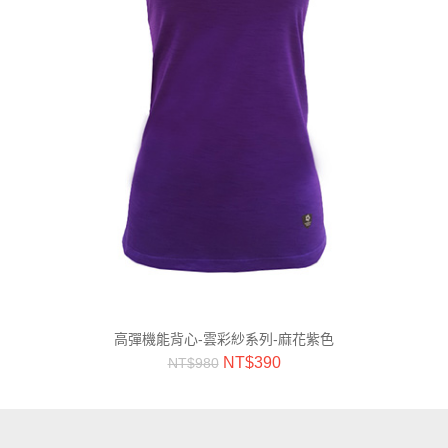
高彈機能背心-雲彩紗系列-麻花紫色
NT$
390
NT$
980