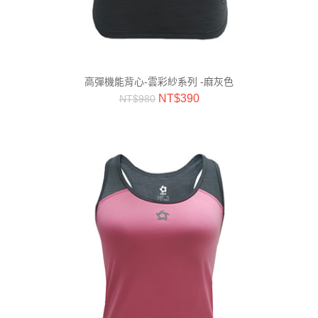
高彈機能背心-雲彩紗系列 -麻灰色
NT$
390
NT$
980