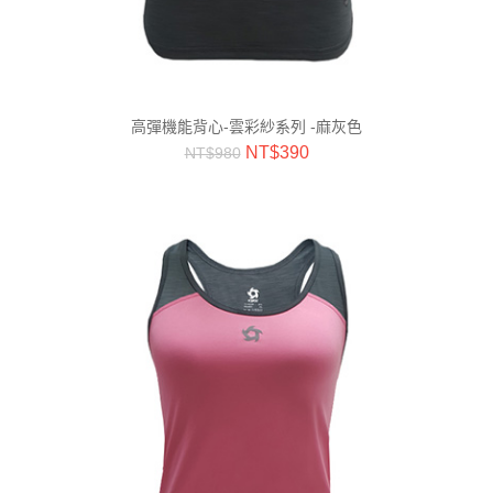
高彈機能背心-雲彩紗系列 -麻灰色
NT$
390
NT$
980