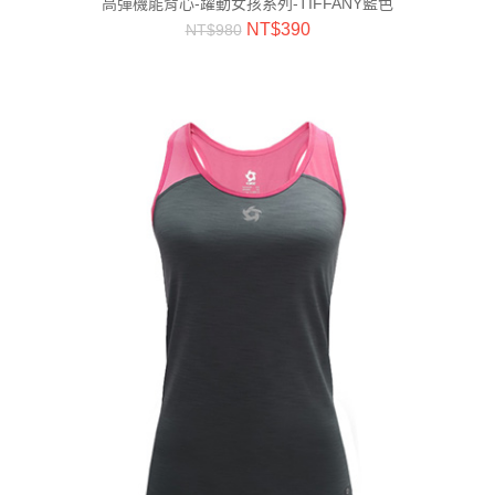
高彈機能背心-躍動女孩系列-TIFFANY藍色
NT$
390
NT$
980