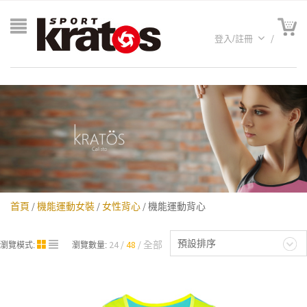
登入/註冊
首頁
/
機能運動女裝
/
女性背心
/ 機能運動背心
A聯名
預設排序
24
48
全部
瀏覽模式:
瀏覽數量: