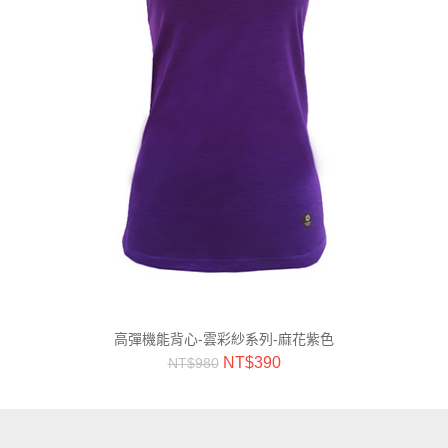
高彈機能背心-雲彩紗系列-麻花紫色
NT$
390
NT$
980