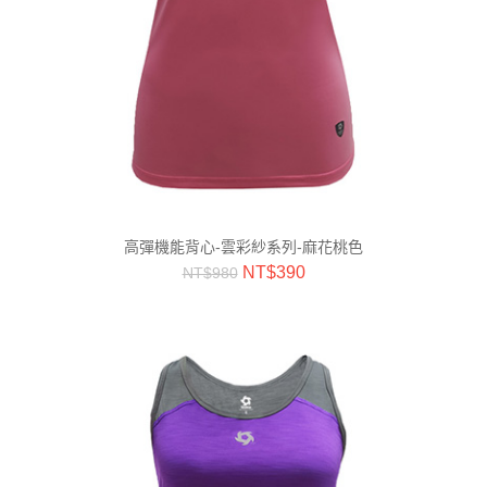
高彈機能背心-雲彩紗系列-麻花桃色
NT$
390
NT$
980